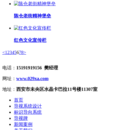
陈仓老街精神堡垒
红色文化宣传栏
<
1
2
3
4
5
6
7
8
>
电话：
15191919156 樊经理
网址：
www.029xa.com
地址：
西安市未央区水晶卡巴拉11号楼11307室
首页
导视系统设计
标识导向系统
导视牌
新闻案例