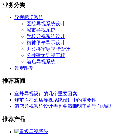
业务分类
导视标识系统
医院导视系统设计
城市导视系统
学校导视系统设计
精神堡垒导示设计
办公楼宇导视牌设计
公共建筑导视工程
酒店导视系统
景观雕塑
推荐新闻
室外导视设计的几个重要因素
规范性在酒店导视系统设计中的重要性
酒店导视系统设计需具备清晰明了的导向功能
推荐产品